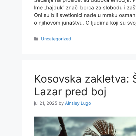
Sećanja na prošlost su duboka emocija. 
Ime „hajduk“ znači borca za slobodu i zašti
Oni su bili svetionici nade u mraku osman
o njihovom junaštvu. O ljudima koji su svoj
Categories
Uncategorized
Kosovska zakletva: Š
Lazar pred boj
jul 21, 2025
by
Ainsley Lugo