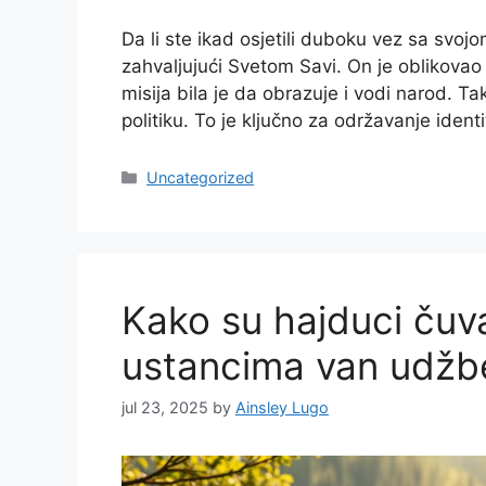
Da li ste ikad osjetili duboku vez sa svoj
zahvaljujući Svetom Savi. On je oblikovao 
misija bila je da obrazuje i vodi narod. T
politiku. To je ključno za održavanje ident
Categories
Uncategorized
Kako su hajduci čuval
ustancima van udžb
jul 23, 2025
by
Ainsley Lugo