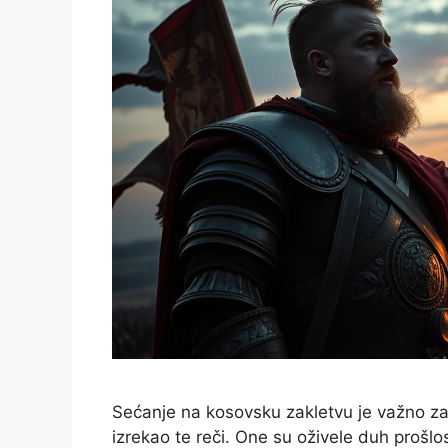
Sećanje na kosovsku zakletvu je važno za 
izrekao te reči. One su oživele duh prošlo