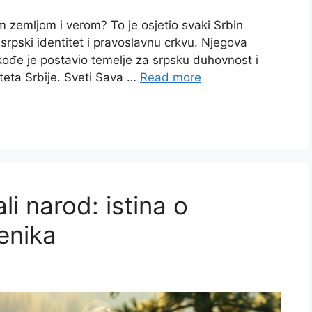
om zemljom i verom? To je osjetio svaki Srbin
srpski identitet i pravoslavnu crkvu. Njegova
akođe je postavio temelje za srpsku duhovnost i
iteta Srbije. Sveti Sava …
Read more
i narod: istina o
enika