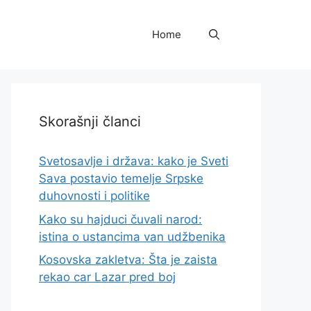
Home
Skorašnji članci
Svetosavlje i država: kako je Sveti
Sava postavio temelje Srpske
duhovnosti i politike
Kako su hajduci čuvali narod:
istina o ustancima van udžbenika
Kosovska zakletva: Šta je zaista
rekao car Lazar pred boj