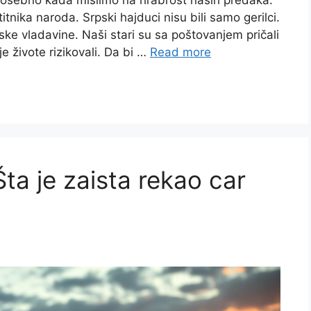
Posebno kada mislimo na hrabrost naših predaka.
tnika naroda. Srpski hajduci nisu bili samo gerilci.
ske vladavine. Naši stari su sa poštovanjem pričali
e živote rizikovali. Da bi …
Read more
ta je zaista rekao car